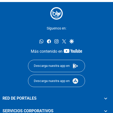
Síguenos en:
whatsapp
facebook
instagram
twitter
google
youtube-
Más contenido en
footer
Descarga nuestra app en
Descarga nuestra app en
RED DE PORTALES
SERVICIOS CORPORATIVOS