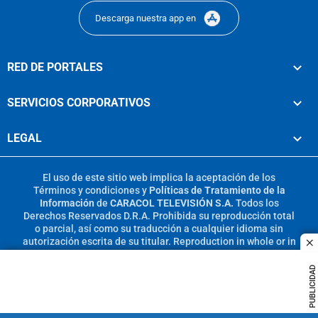
Descarga nuestra app en
RED DE PORTALES
SERVICIOS CORPORATIVOS
LEGAL
El uso de este sitio web implica la aceptación de los
Términos y condiciones
y
Políticas de Tratamiento de la
Información
de
CARACOL TELEVISIÓN S.A.
Todos los
Derechos Reservados D.R.A. Prohibida su reproducción total
o parcial, así como su traducción a cualquier idioma sin
autorización escrita de su titular. Reproduction in whole or in
c
part, or translation without written permission is prohibited.
All rights reserved 2025.
PUBLICIDAD
MIEMBRO DE: