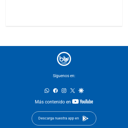
Síguenos en:
whatsapp
facebook
instagram
twitter
google
youtube-
Más contenido en
footer
Descarga nuestra app en