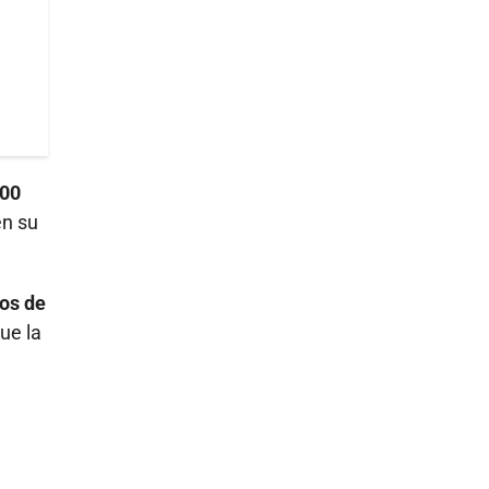
200
en su
cos de
ue la