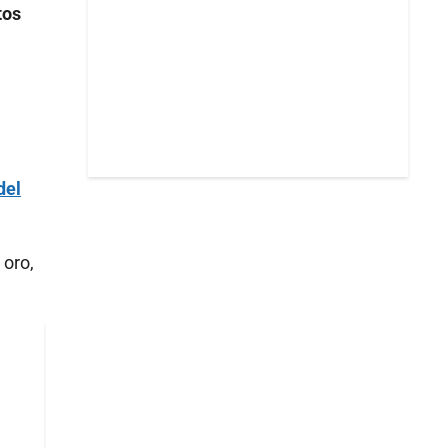
tos
del
 oro,