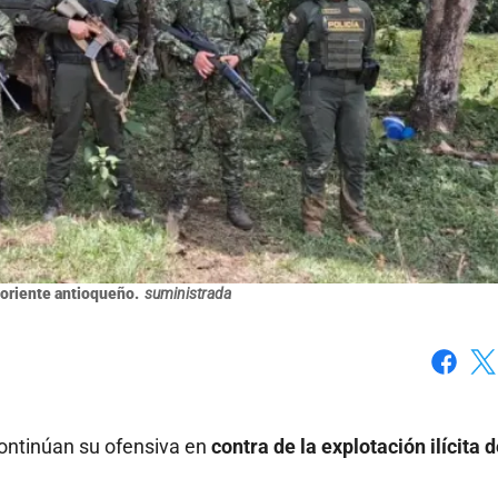
l oriente antioqueño.
suministrada
Faceboo
X
ontinúan su ofensiva en
contra de la explotación ilícita 