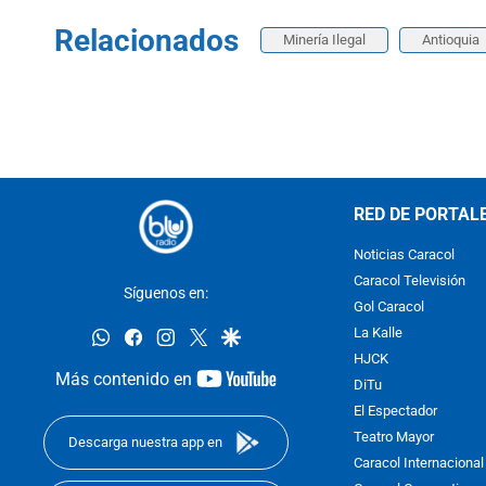
Relacionados
Minería Ilegal
Antioquia
RED DE PORTAL
Noticias Caracol
Caracol Televisión
Síguenos en:
Gol Caracol
whatsapp
facebook
instagram
twitter
google
La Kalle
HJCK
youtube-
Más contenido en
DiTu
footer
El Espectador
Teatro Mayor
Descarga nuestra app en
Caracol Internacional