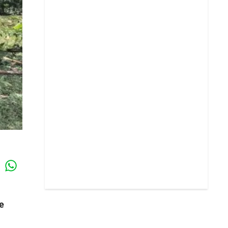
Whatsapp
k
de