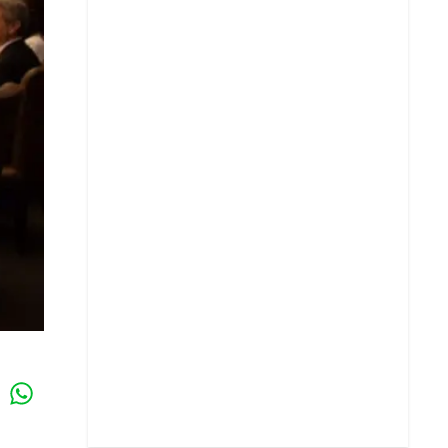
Whatsapp
k