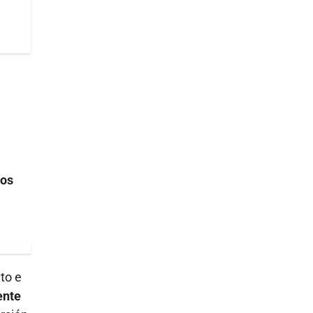
los
to e
ente