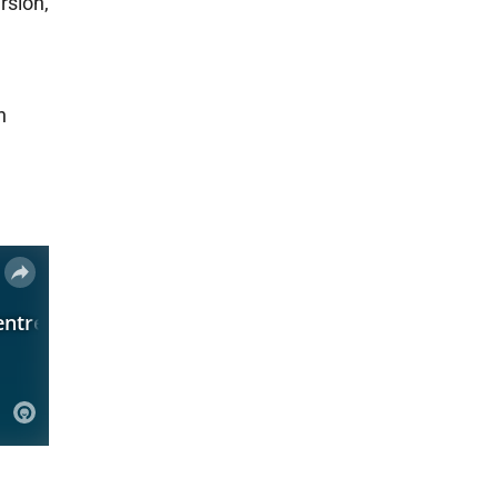
rsión,
n