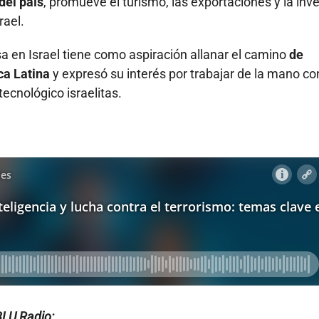
del país
, promueve el turismo, las exportaciones y la inve
rael.
a en Israel tiene como aspiración allanar el camino
de
ica Latina
y expresó su interés por trabajar de la mano co
ecnológico israelitas.
BLU Radio: