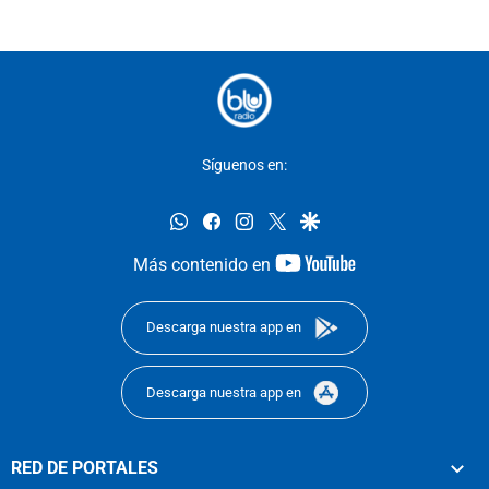
Síguenos en:
whatsapp
facebook
instagram
twitter
google
youtube-
Más contenido en
footer
Descarga nuestra app en
Descarga nuestra app en
RED DE PORTALES