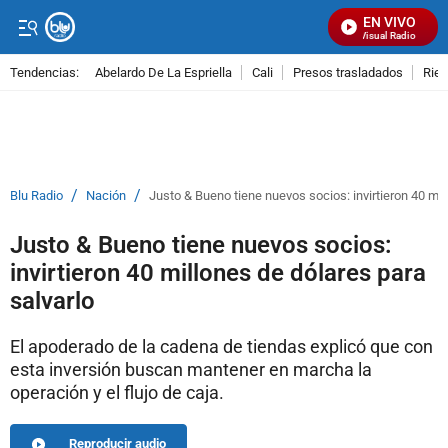
EN VIVO
Señal Visual Radio
Tendencias:
Abelardo De La Espriella
Cali
Presos trasladados
Rie
PUBLICIDAD
/
/
Blu Radio
Nación
Justo & Bueno tiene nuevos socios: invirtieron 40 mil
Justo & Bueno tiene nuevos socios:
invirtieron 40 millones de dólares para
salvarlo
El apoderado de la cadena de tiendas explicó que con
esta inversión buscan mantener en marcha la
operación y el flujo de caja.
Reproducir audio