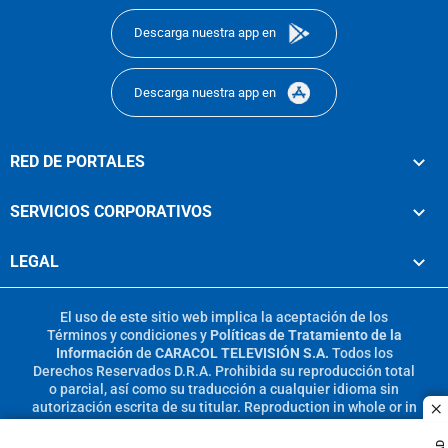
Descarga nuestra app en
Descarga nuestra app en
RED DE PORTALES
SERVICIOS CORPORATIVOS
LEGAL
El uso de este sitio web implica la aceptación de los
Términos y condiciones
y
Políticas de Tratamiento de la
Información
de
CARACOL TELEVISIÓN S.A.
Todos los
Derechos Reservados D.R.A. Prohibida su reproducción total
o parcial, así como su traducción a cualquier idioma sin
autorización escrita de su titular. Reproduction in whole or in
c
part, or translation without written permission is prohibited.
All rights reserved 2025.