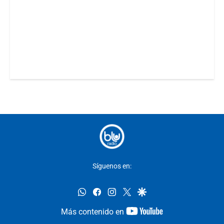
Síguenos en:
whatsapp
facebook
instagram
twitter
google
youtube-
Más contenido en
footer