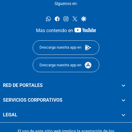
Síguenos en:
whatsapp
facebook
instagram
twitter
google
youtube-
Más contenido en
footer
Descarga nuestra app en
Descarga nuestra app en
RED DE PORTALES
SERVICIOS CORPORATIVOS
LEGAL
El uso de este sitio web implica la aceptación de los