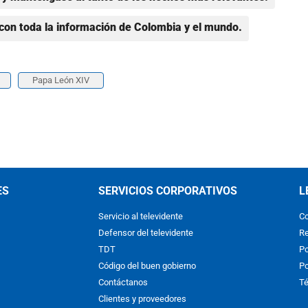
con toda la información de Colombia y el mundo.
Papa León XIV
ES
SERVICIOS CORPORATIVOS
L
Servicio al televidente
Co
Defensor del televidente
Re
TDT
Po
Código del buen gobierno
Po
Contáctanos
Té
Clientes y proveedores