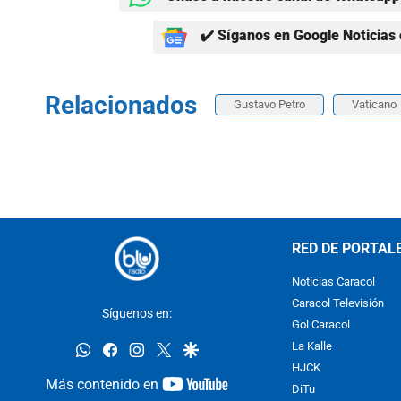
✔️ Síganos en Google Noticias 
Relacionados
Gustavo Petro
Vaticano
RED DE PORTAL
Noticias Caracol
Caracol Televisión
Síguenos en:
Gol Caracol
whatsapp
facebook
instagram
twitter
google
La Kalle
HJCK
youtube-
Más contenido en
DiTu
footer