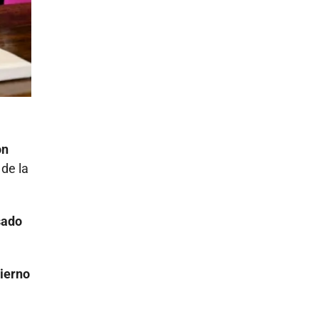
on
 de la
sado
bierno