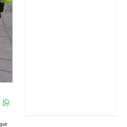
Whatsapp
k
 que