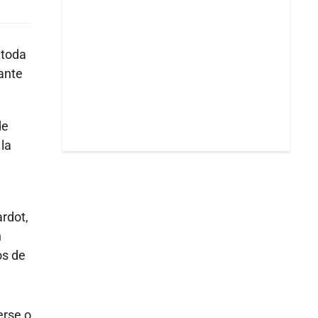
 toda
ante
de
la
rdot,
n
os de
erse o