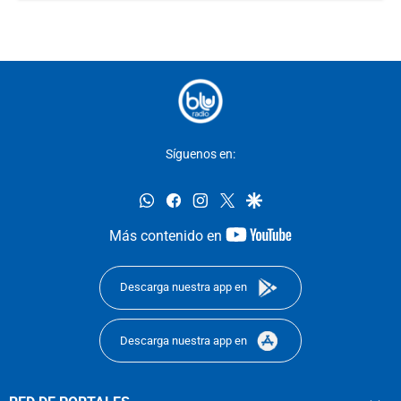
Síguenos en:
whatsapp
facebook
instagram
twitter
google
youtube-
Más contenido en
footer
Descarga nuestra app en
Descarga nuestra app en