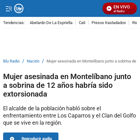
EN VIVO
Señal Visual Radio
Tendencias:
Abelardo De La Espriella
Cali
Presos trasladados
Rie
PUBLICIDAD
/
/
Blu Radio
Nación
Mujer asesinada en Montelíbano junto a sobrina de 1
Mujer asesinada en Montelíbano junto
a sobrina de 12 años habría sido
extorsionada
El alcalde de la población habló sobre el
enfrentamiento entre Los Caparros y el Clan del Golfo
que se vive en la región.
Reproducir audio