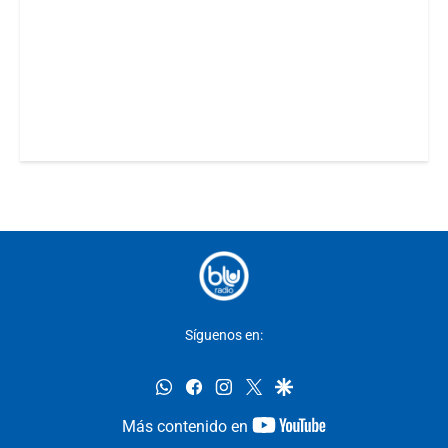
Síguenos en:
whatsapp
facebook
instagram
twitter
google
youtube-
Más contenido en
footer