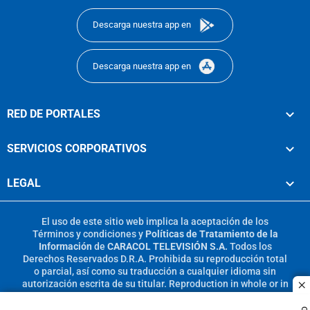
Descarga nuestra app en
Descarga nuestra app en
RED DE PORTALES
SERVICIOS CORPORATIVOS
LEGAL
El uso de este sitio web implica la aceptación de los
Términos y condiciones
y
Políticas de Tratamiento de la
Información
de
CARACOL TELEVISIÓN S.A.
Todos los
Derechos Reservados D.R.A. Prohibida su reproducción total
o parcial, así como su traducción a cualquier idioma sin
autorización escrita de su titular. Reproduction in whole or in
c
part, or translation without written permission is prohibited.
All rights reserved 2025.