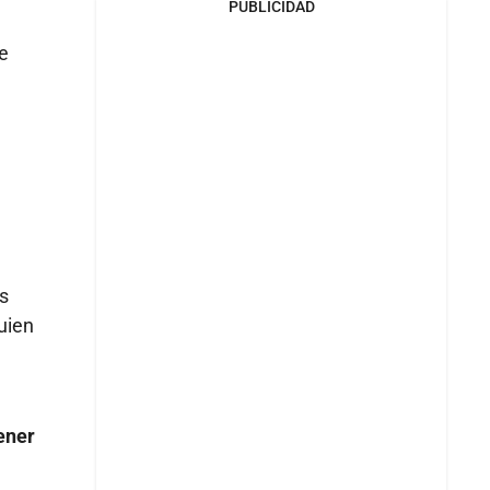
PUBLICIDAD
e
s
uien
ener