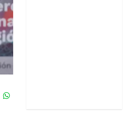
Whatsapp
k
l