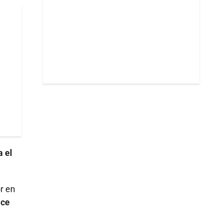
a el
r en
ace