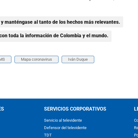
y manténgase al tanto de los hechos más relevantes.
con toda la información de Colombia y el mundo.
MS
Mapa coronavirus
Iván Duque
ES
SERVICIOS CORPORATIVOS
L
Servicio al televidente
Co
Defensor del televidente
Re
TDT
Po