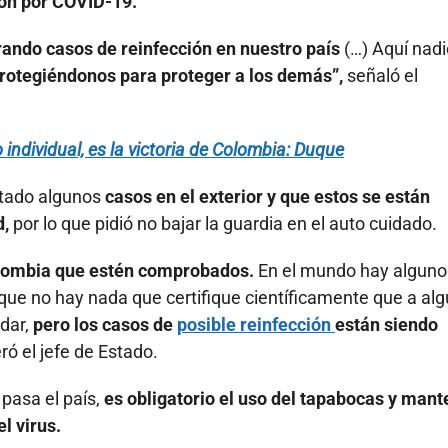
ión por COVID-19.
ando casos de reinfección en nuestro país
(…) Aquí nadi
rotegiéndonos para proteger a los demás”,
señaló el
 individual, es la victoria de Colombia: Duque
ntado algunos
casos en el exterior y que estos se están
d,
por lo que pidió no bajar la guardia en el auto cuidado.
olombia que estén comprobados.
En el mundo hay alguno
que no hay nada que certifique científicamente que a alg
dar,
pero los casos de
posible reinfección
están siendo
ó el jefe de Estado.
pasa el país,
es obligatorio el uso del tapabocas y mant
l virus.