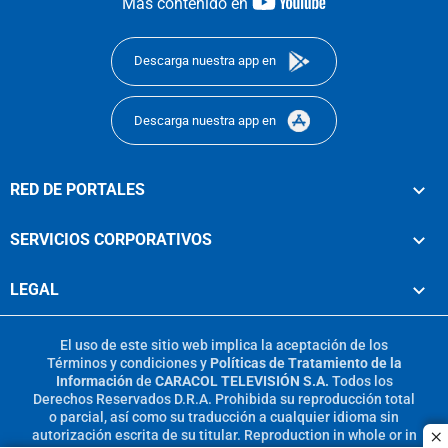
youtube-
Más contenido en
footer
Descarga nuestra app en
Descarga nuestra app en
RED DE PORTALES
SERVICIOS CORPORATIVOS
LEGAL
El uso de este sitio web implica la aceptación de los
Términos y condiciones
y
Políticas de Tratamiento de la
Información
de
CARACOL TELEVISIÓN S.A.
Todos los
Derechos Reservados D.R.A. Prohibida su reproducción total
o parcial, así como su traducción a cualquier idioma sin
autorización escrita de su titular. Reproduction in whole or in
c