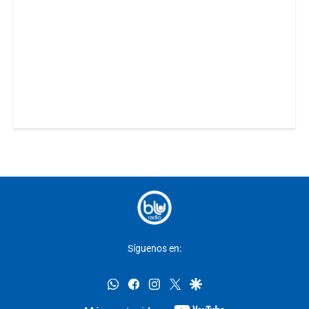
Síguenos en:
whatsapp
facebook
instagram
twitter
google