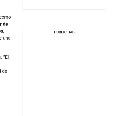
Whatsapp
k
a como
r de
s,
PUBLICIDAD
de una
s.
“El
d de