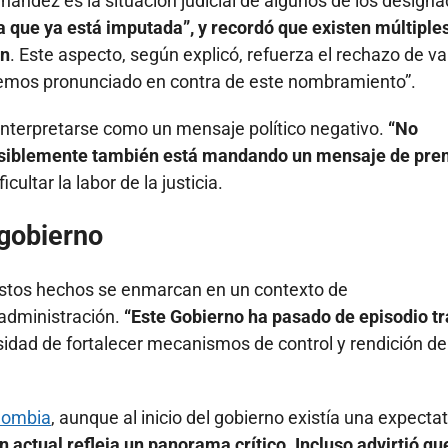
ández es la situación judicial de algunos de los designa
a que ya está imputada”, y recordó que existen múltiple
ón
. Este aspecto, según explicó, refuerza el rechazo de va
emos pronunciado en contra de este nombramiento”.
interpretarse como un mensaje político negativo.
“No
osiblemente también está mandando un mensaje de pre
ficultar la labor de la justicia.
 gobierno
estos hechos se enmarcan en un contexto de
 administración.
“Este Gobierno ha pasado de episodio tr
sidad de fortalecer mecanismos de control y rendición de
lombia
, aunque al inicio del gobierno existía una expecta
ón actual refleja un panorama crítico. Incluso advirtió qu