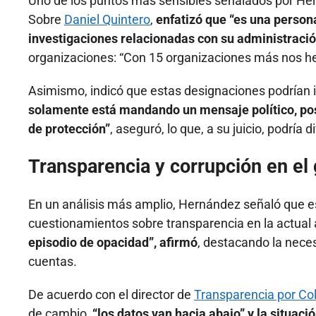
Uno de los puntos más sensibles señalados por Hern
Sobre
Daniel Quintero
,
enfatizó que “es una person
investigaciones relacionadas con su administraci
organizaciones: “Con 15 organizaciones más nos h
Asimismo, indicó que estas designaciones podrían 
solamente está mandando un mensaje político, p
de protección”
, aseguró, lo que, a su juicio, podría di
Transparencia y corrupción en el
En un análisis más amplio, Hernández señaló que 
cuestionamientos sobre transparencia en la actual
episodio de opacidad”, afirmó
, destacando la nece
cuentas.
De acuerdo con el director de
Transparencia por Co
de cambio
, “los datos van hacia abajo” y la situaci