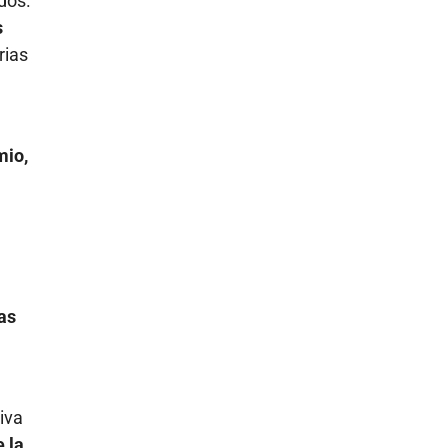
dos.
s
rias
mio,
as
tiva
e la