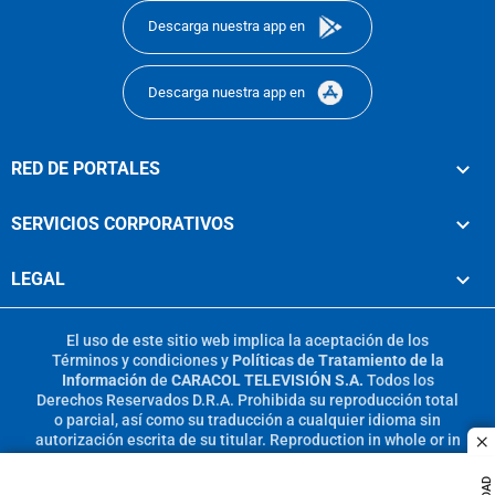
Descarga nuestra app en
Descarga nuestra app en
RED DE PORTALES
SERVICIOS CORPORATIVOS
LEGAL
El uso de este sitio web implica la aceptación de los
Términos y condiciones
y
Políticas de Tratamiento de la
Información
de
CARACOL TELEVISIÓN S.A.
Todos los
Derechos Reservados D.R.A. Prohibida su reproducción total
o parcial, así como su traducción a cualquier idioma sin
autorización escrita de su titular. Reproduction in whole or in
c
part, or translation without written permission is prohibited.
All rights reserved 2025.