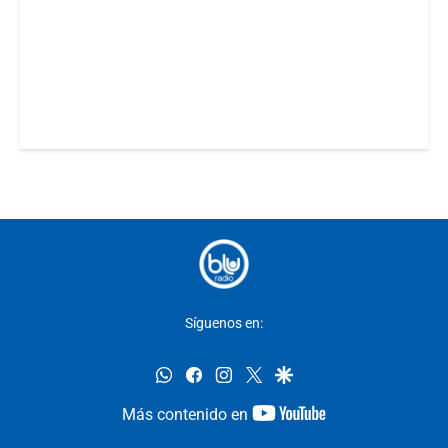
Síguenos en:
whatsapp
facebook
instagram
twitter
google
youtube-
Más contenido en
footer