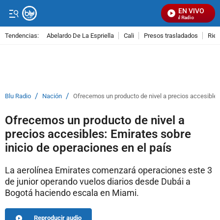
EN VIVO
Señal Visual Radio
Tendencias:
Abelardo De La Espriella
Cali
Presos trasladados
Rie
PUBLICIDAD
/
/
Blu Radio
Nación
Ofrecemos un producto de nivel a precios accesibles:
Ofrecemos un producto de nivel a
precios accesibles: Emirates sobre
inicio de operaciones en el país
La aerolínea Emirates comenzará operaciones este 3
de junior operando vuelos diarios desde Dubái a
Bogotá haciendo escala en Miami.
Reproducir audio