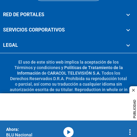
RED DE PORTALES
SERVICIOS CORPORATIVOS
LEGAL
El uso de este sitio web implica la aceptación de los
Términos y condiciones
y
Políticas de Tratamiento de la
Información
de
CARACOL TELEVISIÓN S.A.
Todos los
Derechos Reservados D.R.A. Prohibida su reproducción total
o parcial, así como su traducción a cualquier idioma sin
autorización escrita de su titular. Reproduction in whole or in
c
part, or translation without written permission is prohibited.
All rights reserved 2025.
PUBLICIDAD
MIEMBRO DE:
media-icon
BLU Nacional