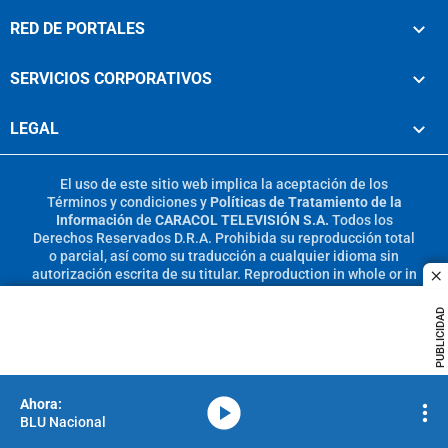
RED DE PORTALES
SERVICIOS CORPORATIVOS
LEGAL
El uso de este sitio web implica la aceptación de los
Términos y condiciones
y
Políticas de Tratamiento de la
Información
de
CARACOL TELEVISIÓN S.A.
Todos los
Derechos Reservados D.R.A. Prohibida su reproducción total
o parcial, así como su traducción a cualquier idioma sin
autorización escrita de su titular. Reproduction in whole or in
c
part, or translation without written permission is prohibited.
All rights reserved 2025.
PUBLICIDAD
MIEMBRO DE:
media-icon
BLU Nacional