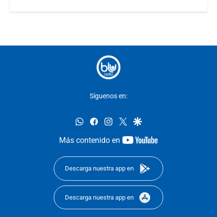
Síguenos en:
whatsapp
facebook
instagram
twitter
google
youtube-
Más contenido en
footer
Descarga nuestra app en
Descarga nuestra app en