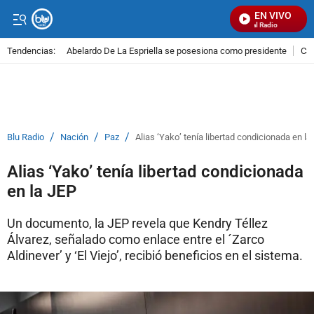
EN VIVO
Señal Visual Radio
Tendencias:
Abelardo De La Espriella se posesiona como presidente
Cal
PUBLICIDAD
/
/
/
Blu Radio
Nación
Paz
Alias ‘Yako’ tenía libertad condicionada en la
Alias ‘Yako’ tenía libertad condicionada
en la JEP
Un documento, la JEP revela que Kendry Téllez
Álvarez, señalado como enlace entre el ´Zarco
Aldinever’ y ‘El Viejo’, recibió beneficios en el sistema.