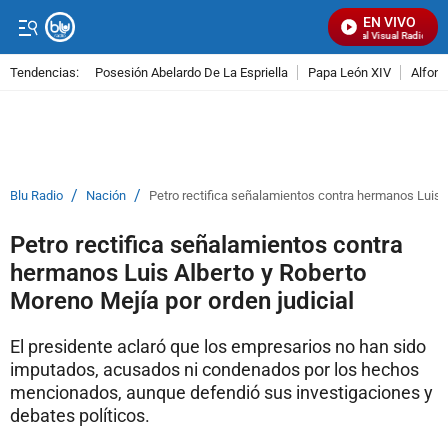
EN VIVO
Señal Visual Radio
Tendencias:
Posesión Abelardo De La Espriella
Papa León XIV
Alfons
PUBLICIDAD
/
/
Blu Radio
Nación
Petro rectifica señalamientos contra hermanos Luis A
Petro rectifica señalamientos contra
hermanos Luis Alberto y Roberto
Moreno Mejía por orden judicial
El presidente aclaró que los empresarios no han sido
imputados, acusados ni condenados por los hechos
mencionados, aunque defendió sus investigaciones y
debates políticos.