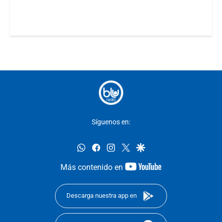
Síguenos en:
whatsapp
facebook
instagram
twitter
google
youtube-
Más contenido en
footer
Descarga nuestra app en