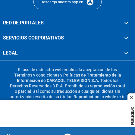
Descarga nuestra app en
RED DE PORTALES
SERVICIOS CORPORATIVOS
LEGAL
El uso de este sitio web implica la aceptación de los
Términos y condiciones
y
Políticas de Tratamiento de la
Información
de
CARACOL TELEVISIÓN S.A.
Todos los
Derechos Reservados D.R.A. Prohibida su reproducción total
o parcial, así como su traducción a cualquier idioma sin
autorización escrita de su titular. Reproduction in whole or in
c
part, or translation without written permission is prohibited.
All rights reserved 2025.
PUBLICIDAD
MIEMBRO DE: