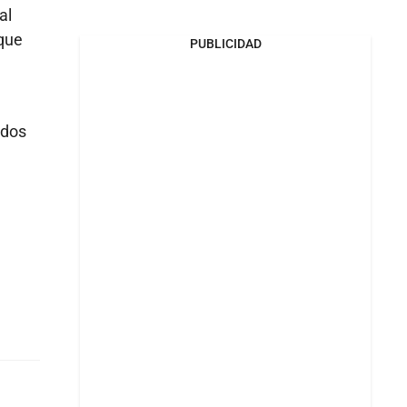
al
 que
PUBLICIDAD
ados