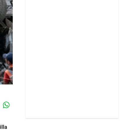
Whatsapp
k
illa