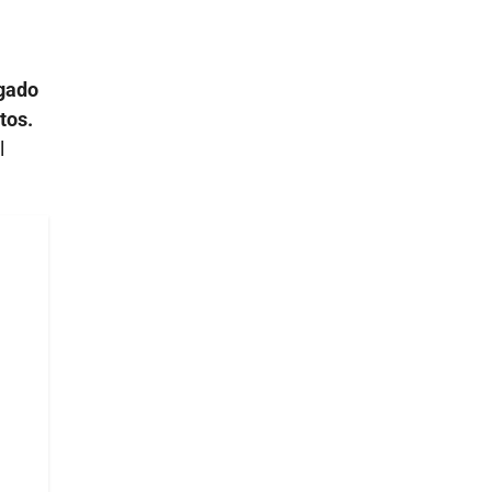
rgado
tos.
l