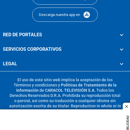
Descarga nuestra app en
RED DE PORTALES
SERVICIOS CORPORATIVOS
LEGAL
El uso de este sitio web implica la aceptación de los
Términos y condiciones
y
Políticas de Tratamiento de la
Información
de
CARACOL TELEVISIÓN S.A.
Todos los
Derechos Reservados D.R.A. Prohibida su reproducción total
o parcial, así como su traducción a cualquier idioma sin
autorización escrita de su titular. Reproduction in whole or in
c
part, or translation without written permission is prohibited.
All rights reserved 2025.
PUBLICIDAD
MIEMBRO DE: