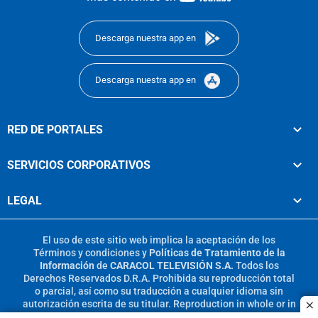
footer
Descarga nuestra app en
Descarga nuestra app en
RED DE PORTALES
SERVICIOS CORPORATIVOS
LEGAL
El uso de este sitio web implica la aceptación de los
Términos y condiciones
y
Políticas de Tratamiento de la
Información
de
CARACOL TELEVISIÓN S.A.
Todos los
Derechos Reservados D.R.A. Prohibida su reproducción total
o parcial, así como su traducción a cualquier idioma sin
autorización escrita de su titular. Reproduction in whole or in
c
part, or translation without written permission is prohibited.