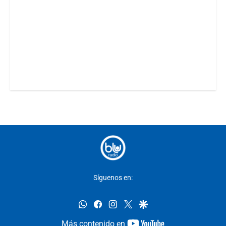
Síguenos en:
whatsapp
facebook
instagram
twitter
google
youtube-
Más contenido en