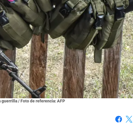
 guerrilla / Foto de referencia: AFP
Faceboo
X