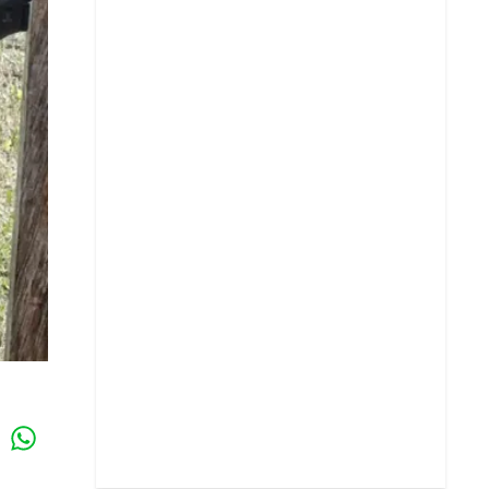
Whatsapp
k