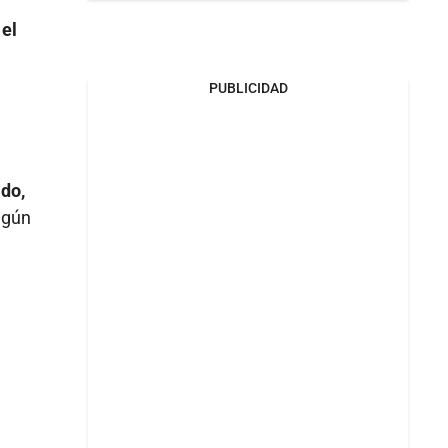
 el
PUBLICIDAD
ado,
lgún