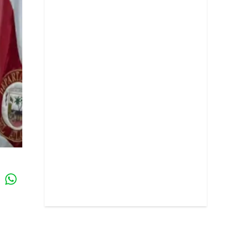
Whatsapp
k