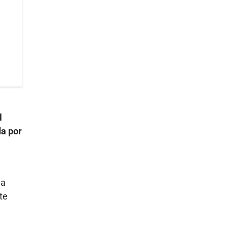
l
da por
ga
te