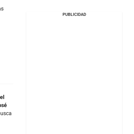
as
PUBLICIDAD
el
osé
 busca