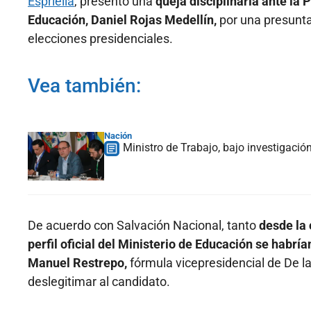
Espriella
, presentó una
queja disciplinaria ante la 
Educación, Daniel Rojas Medellín,
por una presunta
elecciones presidenciales.
Vea también:
Nación
Ministro de Trabajo, bajo investigación
De acuerdo con Salvación Nacional, tanto
desde la 
perfil oficial del Ministerio de Educación se habr
Manuel Restrepo,
fórmula vicepresidencial de De la E
deslegitimar al candidato.