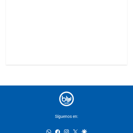
Síguenos en:
whatsapp
facebook
instagram
twitter
google