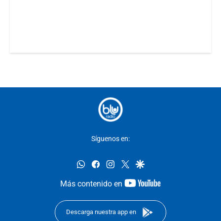
Síguenos en:
whatsapp
facebook
instagram
twitter
google
youtube-
Más contenido en
footer
Descarga nuestra app en