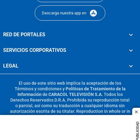
Descarga nuestra app en
RED DE PORTALES
SERVICIOS CORPORATIVOS
LEGAL
El uso de este sitio web implica la aceptación de los
Términos y condiciones
y
Políticas de Tratamiento de la
Información
de
CARACOL TELEVISIÓN S.A.
Todos los
Derechos Reservados D.R.A. Prohibida su reproducción total
o parcial, así como su traducción a cualquier idioma sin
autorización escrita de su titular. Reproduction in whole or in
c
part, or translation without written permission is prohibited.
All rights reserved 2025.
PUBLICIDAD
MIEMBRO DE: