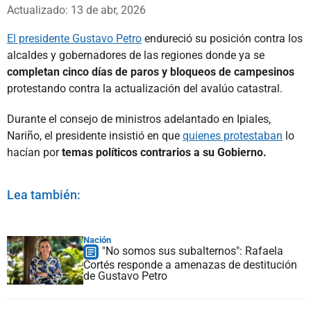
Whatsapp
Facebook
X
Actualizado: 13 de abr, 2026
El presidente Gustavo Petro
endureció su posición contra los
alcaldes y gobernadores de las regiones donde ya se
completan cinco días de paros y bloqueos de campesinos
protestando contra la actualización del avalúo catastral.
Durante el consejo de ministros adelantado en Ipiales,
Nariño, el presidente insistió en que
quienes protestaban
lo
hacían por
temas políticos contrarios a su Gobierno.
Lea también:
Nación
"No somos sus subalternos": Rafaela
Cortés responde a amenazas de destitución
de Gustavo Petro