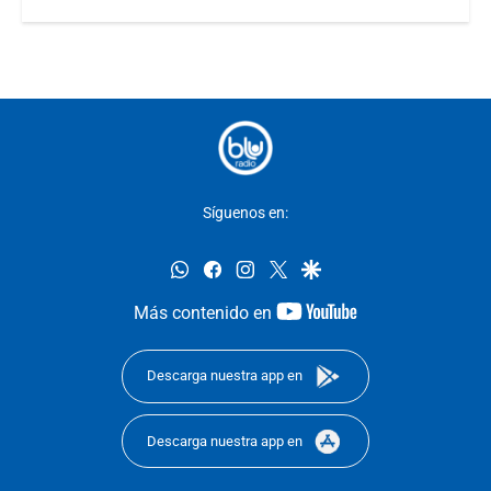
Síguenos en:
whatsapp
facebook
instagram
twitter
google
youtube-
Más contenido en
footer
Descarga nuestra app en
Descarga nuestra app en