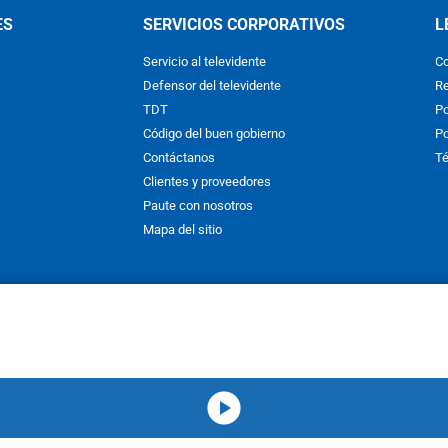
ES
SERVICIOS CORPORATIVOS
L
Servicio al televidente
Co
Defensor del televidente
Re
TDT
Po
Código del buen gobierno
Po
Contáctanos
Té
Clientes y proveedores
Paute con nosotros
Mapa del sitio
nos y condiciones
y
Políticas de Tratamiento de la Información
de
CAR
hibida su reproducción total o parcial, así como su traducción a cual
 or in part, or translation without written permission is prohibited. All 
media-icon