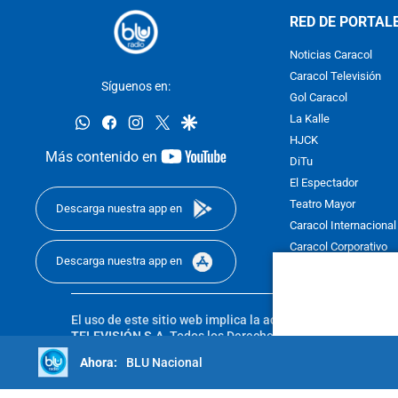
RED DE PORTAL
Noticias Caracol
Caracol Televisión
Síguenos en:
Gol Caracol
whatsapp
facebook
instagram
twitter
google
La Kalle
HJCK
youtube-
Más contenido en
DiTu
footer
El Espectador
Teatro Mayor
Descarga nuestra app en
Caracol Internacional
Caracol Corporativo
Descarga nuestra app en
Caracol Next
El uso de este sitio web implica la aceptación de los
Térmi
TELEVISIÓN S.A.
Todos los Derechos Reservados D.R.A. Pro
sin autorización escrita de su titular. Reproduction in whole
BLU Nacional
reserved 2025.