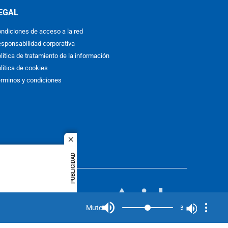
EGAL
ndiciones de acceso a la red
sponsabilidad corporativa
lítica de tratamiento de la información
lítica de cookies
rminos y condiciones
close
PUBLICIDAD
ACOL
quier idioma
MIEMBRO DE:
rights
Mute
Mute