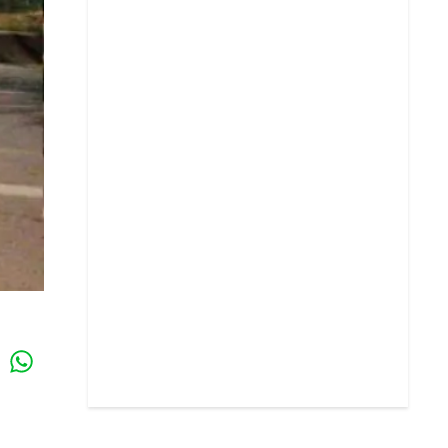
Whatsapp
k