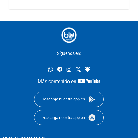
Síguenos en:
whatsapp
facebook
instagram
twitter
google
youtube-
Más contenido en
footer
Descarga nuestra app en
Descarga nuestra app en