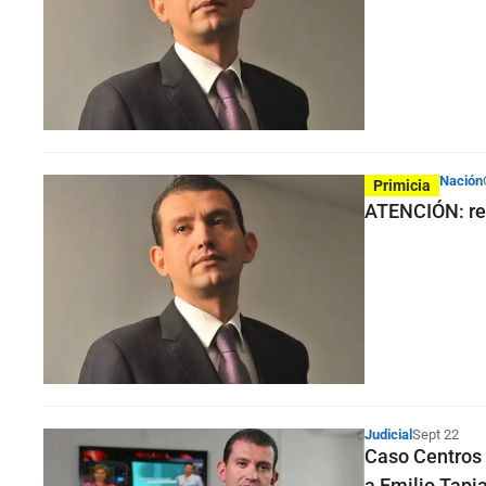
Nación
Primicia
ATENCIÓN: rec
Judicial
Sept 22
Caso Centros P
a Emilio Tapi