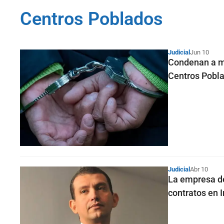
Centros Poblados
Judicial
Jun 10
Condenan a má
Centros Pobl
Judicial
Abr 10
La empresa de
contratos en I