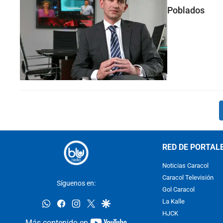
Poblados
RED DE PORTAL
Noticias Caracol
Caracol Televisión
Síguenos en:
Gol Caracol
whatsapp
facebook
instagram
twitter
google
La Kalle
HJCK
youtube-
Más contenido en