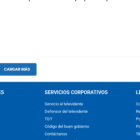
CARGAR MÁS
ES
SERVICIOS CORPORATIVOS
L
Servicio al televidente
Co
Defensor del televidente
Re
TDT
Po
Código del buen gobierno
Po
Contáctanos
Té