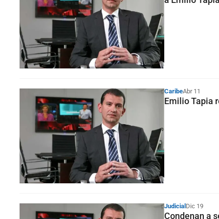
Caribe
Abr 11
Emilio Tapia r
Judicial
Dic 19
Condenan a se