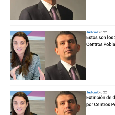
Judicial
Dic 22
Estos son los
Centros Pobl
Judicial
Dic 22
Extinción de 
por Centros P