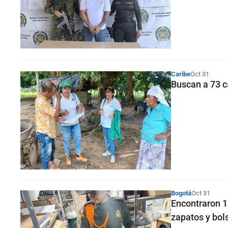
Caribe
Oct 31
Buscan a 73 c
Bogotá
Oct 31
Encontraron 13
zapatos y bol