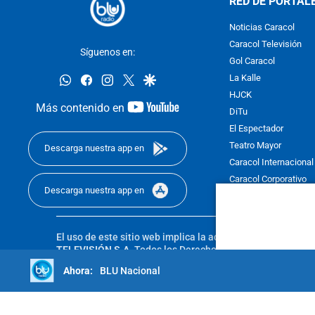
RED DE PORTAL
Noticias Caracol
Caracol Televisión
Síguenos en:
Gol Caracol
whatsapp
facebook
instagram
twitter
google
La Kalle
HJCK
youtube-
Más contenido en
DiTu
footer
El Espectador
Teatro Mayor
Descarga nuestra app en
Caracol Internacional
Caracol Corporativo
Descarga nuestra app en
Caracol Next
El uso de este sitio web implica la aceptación de los
Térmi
TELEVISIÓN S.A.
Todos los Derechos Reservados D.R.A. Pro
sin autorización escrita de su titular. Reproduction in whole
BLU Nacional
reserved 2025.