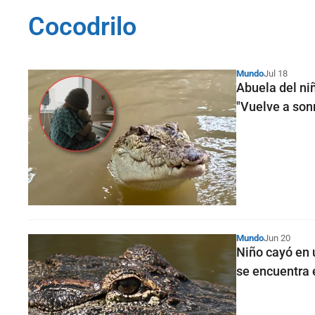
Cocodrilo
Mundo
Jul 18
Abuela del ni
"Vuelve a sonr
Mundo
Jun 20
Niño cayó en 
se encuentra 