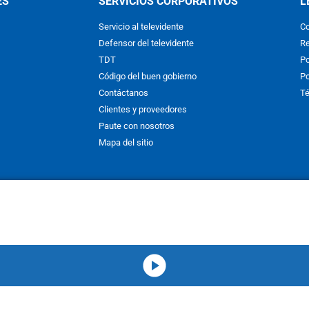
ES
SERVICIOS CORPORATIVOS
L
Servicio al televidente
Co
Defensor del televidente
Re
TDT
Po
Código del buen gobierno
Po
Contáctanos
Té
Clientes y proveedores
Paute con nosotros
Mapa del sitio
nos y condiciones
y
Políticas de Tratamiento de la Información
de
CAR
hibida su reproducción total o parcial, así como su traducción a cual
 or in part, or translation without written permission is prohibited. All 
media-icon