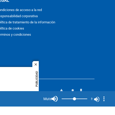
EGAL
ndiciones de acceso a la red
sponsabilidad corporativa
lítica de tratamiento de la información
lítica de cookies
rminos y condiciones
close
PUBLICIDAD
ACOL
quier idioma
MIEMBRO DE:
rights
Mute
Mute