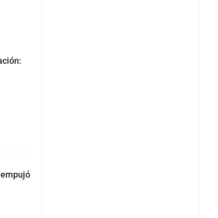
ación:
o empujó