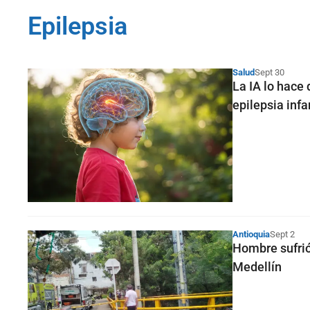
Epilepsia
Salud
Sept 30
La IA lo hace 
epilepsia infa
Antioquia
Sept 2
Hombre sufrió
Medellín