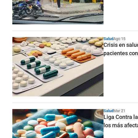
Salud
Ago 15
Crisis en sal
pacientes con
Salud
Mar 21
Liga Contra l
los más afec