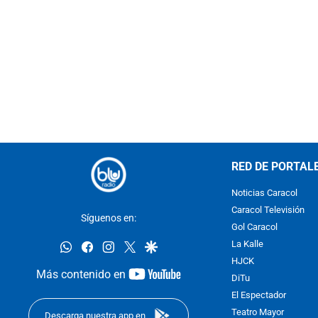
RED DE PORTAL
Noticias Caracol
Caracol Televisión
Síguenos en:
Gol Caracol
whatsapp
facebook
instagram
twitter
google
La Kalle
HJCK
youtube-
Más contenido en
DiTu
footer
El Espectador
Teatro Mayor
Descarga nuestra app en