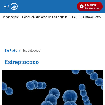
EN VIVO
Señal Visual Radio
Tendencias:
Posesión Abelardo De La Espriella
Cali
Gustavo Petro
PUBLICIDAD
/
Blu Radio
Estreptococo
Estreptococo