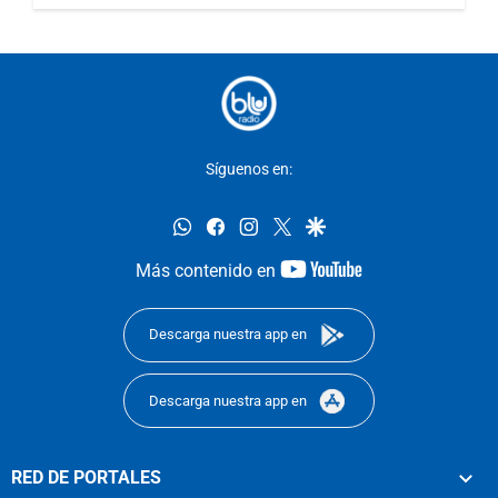
Síguenos en:
whatsapp
facebook
instagram
twitter
google
youtube-
Más contenido en
footer
Descarga nuestra app en
Descarga nuestra app en
RED DE PORTALES