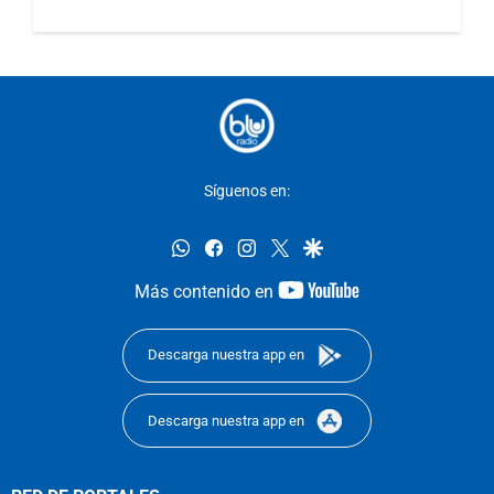
Síguenos en:
whatsapp
facebook
instagram
twitter
google
youtube-
Más contenido en
footer
Descarga nuestra app en
Descarga nuestra app en