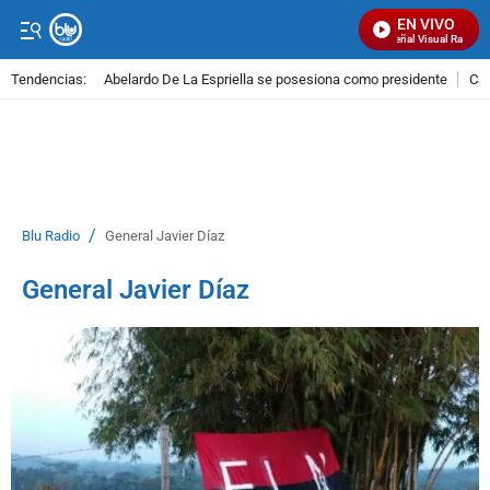
EN VIVO
Señal Visual Radio
Tendencias:
Abelardo De La Espriella se posesiona como presidente
Cal
PUBLICIDAD
/
Blu Radio
General Javier Díaz
General Javier Díaz