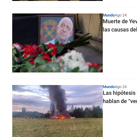
Mundo
Ago 24
Muerte de Yev
las causas del
Mundo
Ago 24
Las hipótesis
hablan de “v