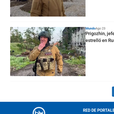
Mundo
Ago 23
Prigozhin, jef
estrelló en Ru
RED DE PORTAL