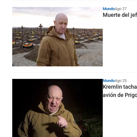
Mundo
Ago 27
Muerte del je
Mundo
Ago 25
Kremlin tacha
avión de Prig