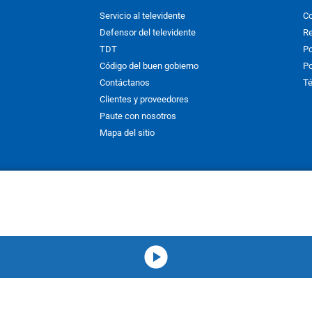
Servicio al televidente
Co
Defensor del televidente
Re
TDT
Po
Código del buen gobierno
Po
Contáctanos
Té
Clientes y proveedores
Paute con nosotros
Mapa del sitio
nos y condiciones
y
Políticas de Tratamiento de la Información
de
CAR
hibida su reproducción total o parcial, así como su traducción a cual
 or in part, or translation without written permission is prohibited. All 
media-icon