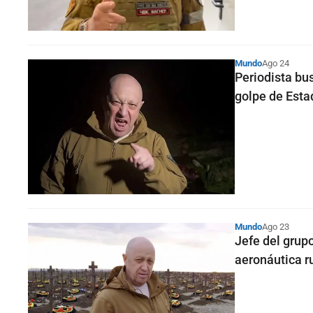
Mundo
Ago 24
Periodista bu
golpe de Esta
Mundo
Ago 23
Jefe del grup
aeronáutica r