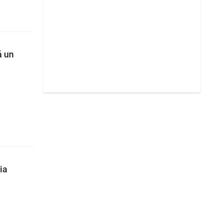
á un
ia