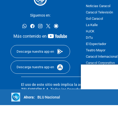
Noticias Caracol
Caracol Televisión
Síguenos en:
Gol Caracol
whatsapp
facebook
instagram
twitter
google
La Kalle
HJCK
youtube-
Más contenido en
DiTu
footer
El Espectador
Teatro Mayor
Descarga nuestra app en
Caracol Internacional
Caracol Corporativo
Descarga nuestra app en
Caracol Next
El uso de este sitio web implica la aceptación de los
Térmi
TELEVISIÓN S.A.
Todos los Derechos Reservados D.R.A. Pro
sin autorización escrita de su titular. Reproduction in whole
BLU Nacional
reserved 2025.