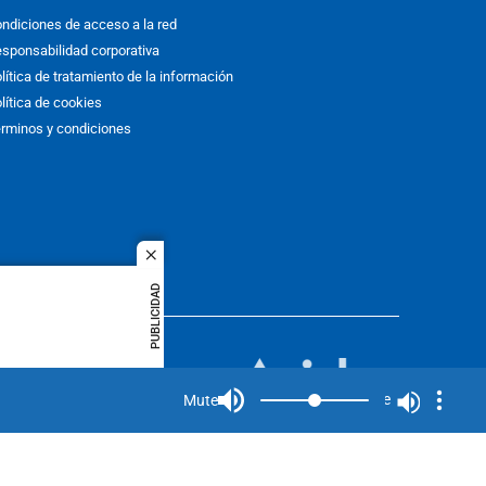
ndiciones de acceso a la red
sponsabilidad corporativa
lítica de tratamiento de la información
lítica de cookies
rminos y condiciones
close
PUBLICIDAD
ACOL
quier idioma
MIEMBRO DE:
rights
Mute
Mute