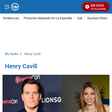
EN VIVO
Señal Visual Radio
Tendencias:
Posesión Abelardo De La Espriella
Cali
Gustavo Petro
PUBLICIDAD
/
Blu Radio
Henry Cavill
Henry Cavill