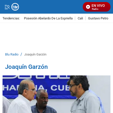
EN VIVO
Señal Visual Radio
Tendencias:
Posesión Abelardo De La Espriella
Cali
Gustavo Petro
PUBLICIDAD
/
Blu Radio
Joaquín Garzón
Joaquín Garzón