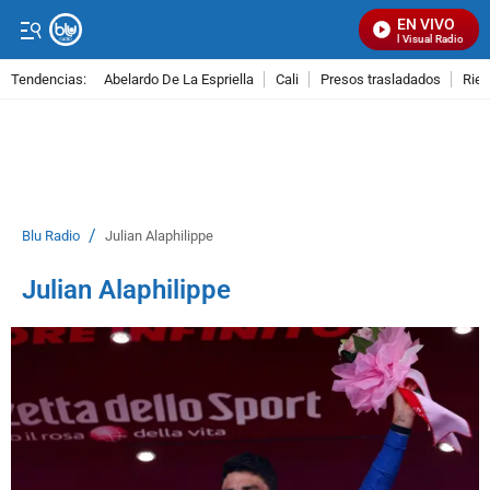
EN VIVO
Señal Visual Radio
Tendencias:
Abelardo De La Espriella
Cali
Presos trasladados
Rie
PUBLICIDAD
/
Blu Radio
Julian Alaphilippe
Julian Alaphilippe