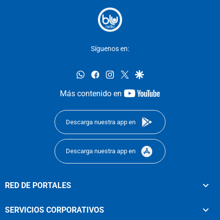
Síguenos en:
whatsapp
facebook
instagram
twitter
google
youtube-
Más contenido en
footer
Descarga nuestra app en
Descarga nuestra app en
RED DE PORTALES
SERVICIOS CORPORATIVOS