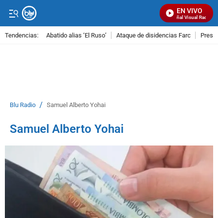
EN VIVO
Señal Visual Radio
Tendencias:
Abatido alias ‘El Ruso’
Ataque de disidencias Farc
Preso
PUBLICIDAD
/
Blu Radio
Samuel Alberto Yohai
Samuel Alberto Yohai