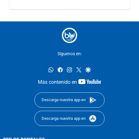
Síguenos en:
whatsapp
facebook
instagram
twitter
google
youtube-
Más contenido en
footer
Descarga nuestra app en
Descarga nuestra app en