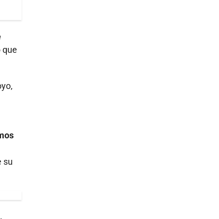
e
ó que
oyo,
emos
e su
,