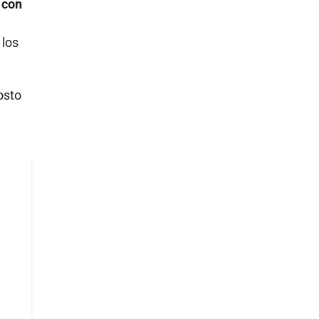
 con
 los
osto