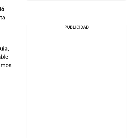
ió
sta
PUBLICIDAD
uia,
able
lamos