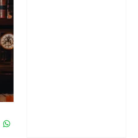
Whatsapp
k