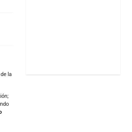
 de la
ión;
endo
o