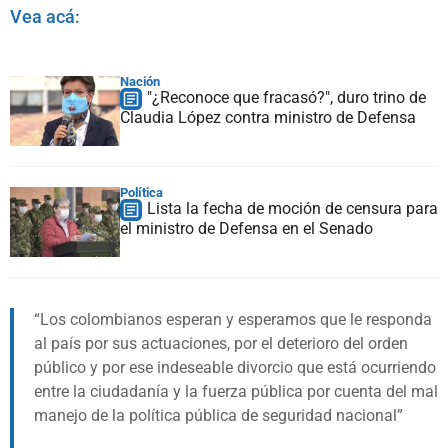
Vea acá:
Nación
"¿Reconoce que fracasó?", duro trino de
Claudia López contra ministro de Defensa
Política
Lista la fecha de moción de censura para
el ministro de Defensa en el Senado
Los colombianos esperan y esperamos que le responda
al país por sus actuaciones, por el deterioro del orden
público y por ese indeseable divorcio que está ocurriendo
entre la ciudadanía y la fuerza pública por cuenta del mal
manejo de la política pública de seguridad nacional