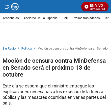
EN VIVO
Señal Visual Radio
Tendencias:
Abelardo De La Espriella
Cali
Presos trasladados
Rie
PUBLICIDAD
/
/
Blu Radio
Política
Moción de censura contra MinDefensa en Senado ser
Moción de censura contra MinDefensa
en Senado será el próximo 13 de
octubre
Este día se espera que el ministro entregue las
explicaciones necesarias a los excesos de la fuerza
pública y las masacres ocurridas en varias partes del
país.