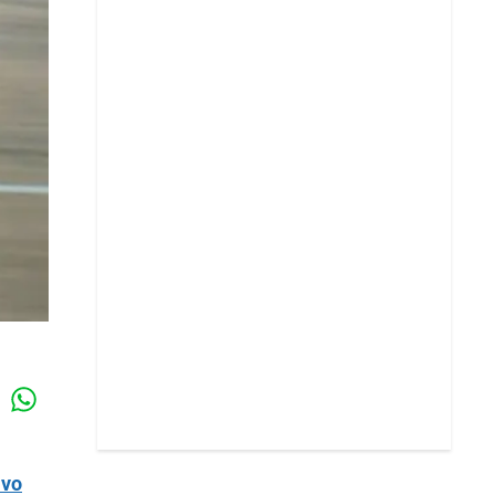
Whatsapp
k
vo