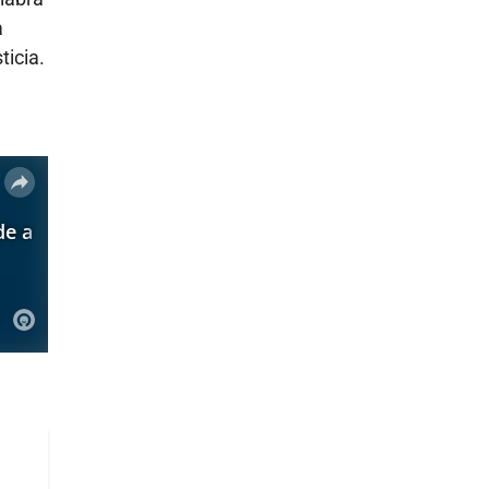
a
ticia.