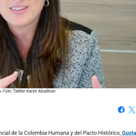
n
Foto: Twitter Karen Abudinen
Faceboo
X
ncial de la Colombia Humana y del Pacto Histórico,
Gusta