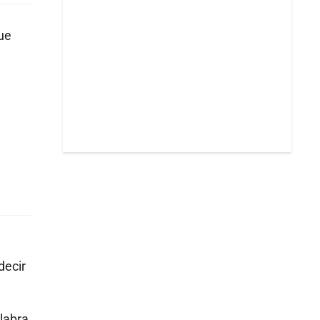
ue
decir
alabra