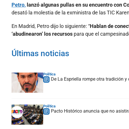
Petro,
lanzó algunas pullas en su encuentro con Co
desató la molestia de la exministra de las TIC Kare
En Madrid, Petro dijo lo siguiente: “
Hablan de conect
‘abudinearon’ los recursos
para que el campesinado
Últimas noticias
Política
De La Espriella rompe otra tradición y
Política
Pacto Histórico anuncia que no asistir