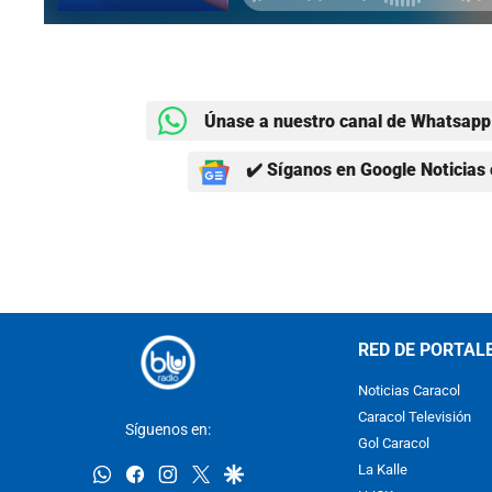
Únase a nuestro canal de Whatsapp 
✔️ Síganos en Google Noticias 
RED DE PORTAL
Noticias Caracol
Caracol Televisión
Síguenos en:
Gol Caracol
whatsapp
facebook
instagram
twitter
google
La Kalle