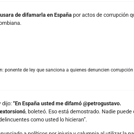
cusara de difamarla en España
por actos de corrupción q
olombiana.
n: ponente de ley que sanciona a quienes denuncien corrupción
 dijo:
“En España usted me difamó @petrogustavo.
 extorsionó
, boleteó. Eso está demostrado. Nadie puede 
 delincuentes como usted lo hicieran”.
unciado a políticos por injuria y calumnia al utilizar la p