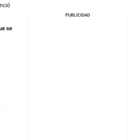
unció
PUBLICIDAD
ue se