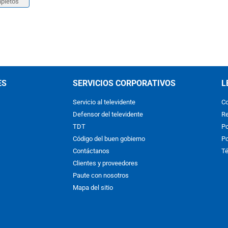
pletos
ES
SERVICIOS CORPORATIVOS
L
Servicio al televidente
Co
Defensor del televidente
Re
TDT
Po
Código del buen gobierno
Po
Contáctanos
Té
Clientes y proveedores
Paute con nosotros
Mapa del sitio