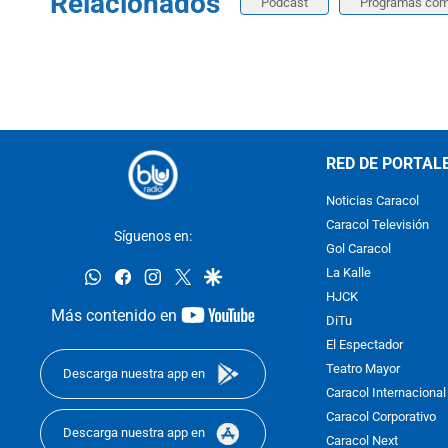
Relacionados
Podcast
Programas com
RED DE PORTAL
Noticias Caracol
Caracol Televisión
Síguenos en:
Gol Caracol
whatsapp
facebook
instagram
twitter
google
La Kalle
HJCK
youtube-
Más contenido en
DiTu
footer
El Espectador
Teatro Mayor
Descarga nuestra app en
Caracol Internacional
Caracol Corporativo
Descarga nuestra app en
Caracol Next