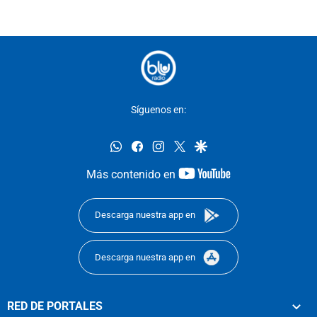
Síguenos en:
whatsapp
facebook
instagram
twitter
google
youtube-
Más contenido en
footer
Descarga nuestra app en
Descarga nuestra app en
RED DE PORTALES