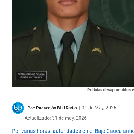
Policías desaparecidos e
|
31 de May, 2026
Por:
Redacción BLU Radio
Actualizado: 31 de may, 2026
Por varias horas, autoridades en el Bajo Cauca ant