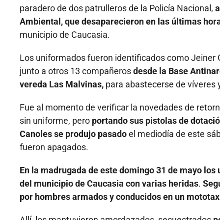
paradero de dos patrulleros de la Policía Nacional,
a
Ambiental, que desaparecieron en las últimas hor
municipio de Caucasia.
Los uniformados fueron identificados como Jeiner 
junto a otros 13 compañeros
desde la Base Antinar
vereda Las Malvinas,
para abastecerse de víveres y
Fue al momento de verificar la novedades de retorn
sin uniforme, pero
portando sus pistolas de dotación
Canoles se produjo pasado
el mediodía de este sáb
fueron apagados.
En la madrugada de este domingo 31 de mayo los u
del municipio de Caucasia con varias heridas
.
Segú
por hombres armados y conducidos en un mototax
Allí, los mantuvieron amordazados, secuestrados
p