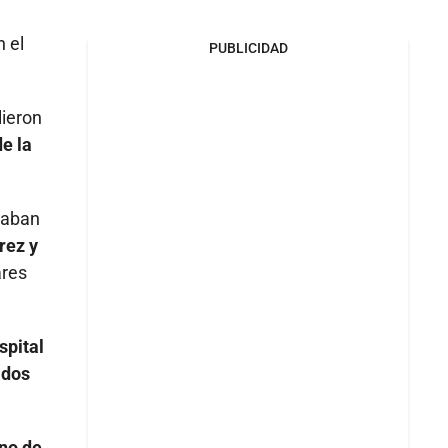
n el
PUBLICIDAD
lieron
e la
taban
rez y
ares
spital
ados
uno de