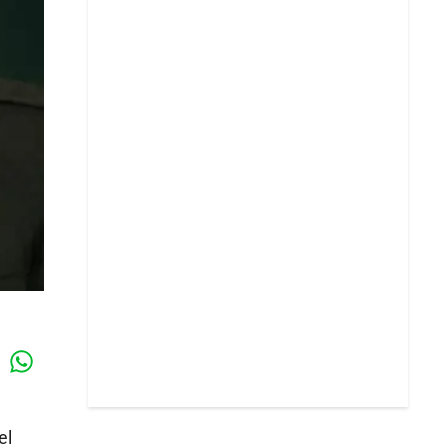
Whatsapp
k
el