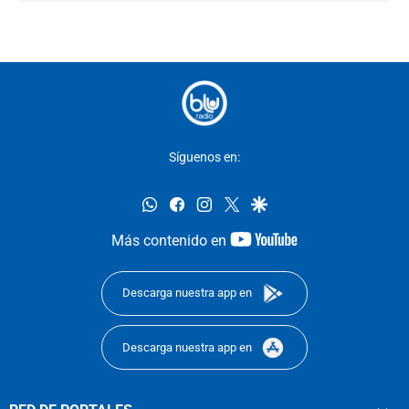
Síguenos en:
whatsapp
facebook
instagram
twitter
google
youtube-
Más contenido en
footer
Descarga nuestra app en
Descarga nuestra app en