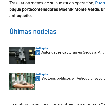
Tras varios meses de su puesta en operación,
Puert
buque portacontenedores Maersk Monte Verde, un
antioqueño.
Últimas noticias
Antioquia
Autoridades capturan en Segovia, Anti
Antioquia
Sectores políticos en Antioquia respald
La embarcación hace parte del servicio marítimo CA