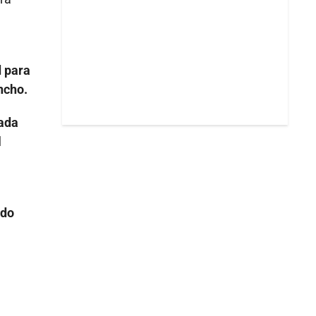
 para
ncho.
nada
l
ndo