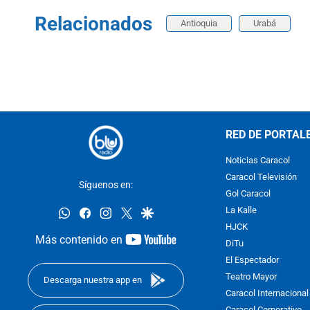
Relacionados
Antioquia
Urabá
RED DE PORTAL
Noticias Caracol
Caracol Televisión
Síguenos en:
Gol Caracol
whatsapp
facebook
instagram
twitter
google
La Kalle
HJCK
youtube-
Más contenido en
DiTu
footer
El Espectador
Teatro Mayor
Descarga nuestra app en
Caracol Internacional
Caracol Corporativo