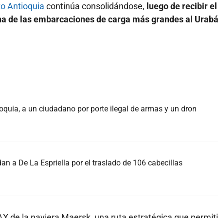
o Antioquia
continúa consolidándose,
luego de recibir el
a de las embarcaciones de carga más grandes al Urab
oquia, a un ciudadano por porte ilegal de armas y un dron
an a De La Espriella por el traslado de 106 cabecillas
X de la naviera Maersk, una ruta estratégica que permiti