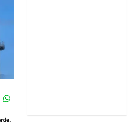
Whatsapp
k
erde.