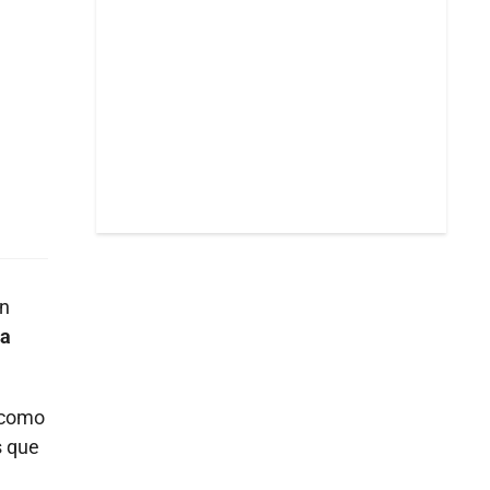
én
la
P como
s que