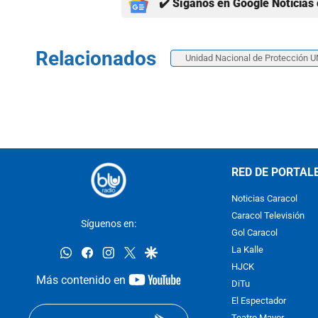
✔️ Síganos en Google Noticias 
Relacionados
Unidad Nacional de Protección 
RED DE PORTAL
Noticias Caracol
Caracol Televisión
Síguenos en:
Gol Caracol
whatsapp
facebook
instagram
twitter
google
La Kalle
HJCK
youtube-
Más contenido en
DiTu
footer
El Espectador
Teatro Mayor