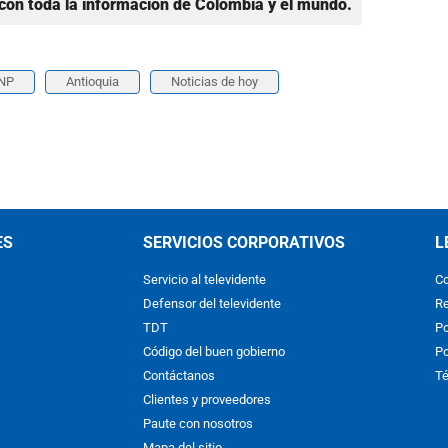
con toda la información de Colombia y el mundo.
UNP
Antioquia
Noticias de hoy
ES
SERVICIOS CORPORATIVOS
L
Servicio al televidente
Co
Defensor del televidente
Re
TDT
Po
Código del buen gobierno
Po
Contáctanos
Té
Clientes y proveedores
Paute con nosotros
Mapa del sitio