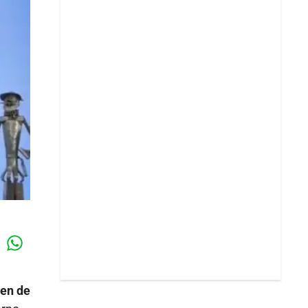
Whatsapp
k
den de