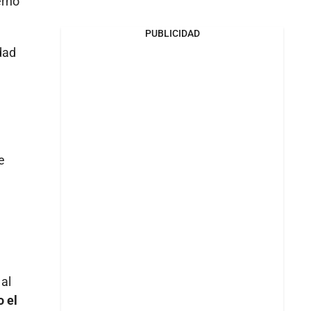
erno
PUBLICIDAD
dad
e
al
o el